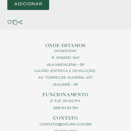
ADICIONAR
ONDE ESTAMOS
SHOWROOM:
R. WISARD, 540
VILA MADALENA – SP
GALPÃO (ENTREGA E DEVOLUÇÃO):
AV. TORRES DE OLIVEIRA, 407
JAGUARÉ – SP
FUNCIONAMENTO
2ª A 6ª, 9H ÀS 17H.
SÁB 9H ÀS 13H
CONTATO
CONTATO@DFILIPA.COM.BR