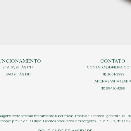
UNCIONAMENTO
CONTATO
2ª A 6ª, 9H ÀS 17H.
CONTATO@DFILIPA.CO
SÁB 9H ÀS 13H
(11) 3031-2999
APENAS WHATSAP
(11) 99465-1299
agens deste site são meramente ilustrativas. Proibida a reprodução total ou p
ização prévia da D.Filipa. Direitos reservados e protegidos (Lei n. 9610, de 19.02
POLÍTICA DE PRIVACIDADE