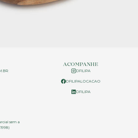
ACOMPANHE
M.BR
DFILIPA
DFILIPALOCACAO
P
DFILIPA
arcial sem a
.1998)