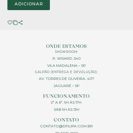
ADICIONAR
ONDE ESTAMOS
SHOWROOM:
R. WISARD, 540
VILA MADALENA – SP
GALPÃO (ENTREGA E DEVOLUÇÃO):
AV. TORRES DE OLIVEIRA, 407
JAGUARÉ – SP
FUNCIONAMENTO
2ª A 6ª, 9H ÀS 17H.
SÁB 9H ÀS 13H
CONTATO
CONTATO@DFILIPA.COM.BR