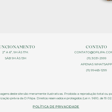
UNCIONAMENTO
CONTATO
2ª A 6ª, 9H ÀS 17H.
CONTATO@DFILIPA.CO
SÁB 9H ÀS 13H
(11) 3031-2999
APENAS WHATSAP
(11) 99465-1299
agens deste site são meramente ilustrativas. Proibida a reprodução total ou p
ização prévia da D.Filipa. Direitos reservados e protegidos (Lei n. 9610, de 19.02
POLÍTICA DE PRIVACIDADE