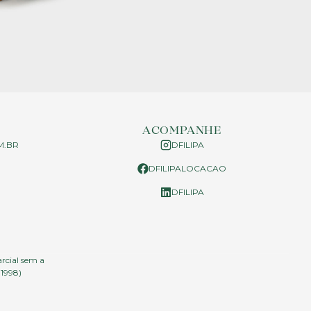
ACOMPANHE
M.BR
DFILIPA
DFILIPALOCACAO
P
DFILIPA
arcial sem a
.1998)