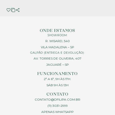
ONDE ESTAMOS
SHOWROOM:
R. WISARD, 540
VILA MADALENA – SP
GALPÃO (ENTREGA E DEVOLUÇÃO):
AV. TORRES DE OLIVEIRA, 407
JAGUARÉ – SP
FUNCIONAMENTO
2ª A 6ª, 9H ÀS 17H.
SÁB 9H ÀS 13H
CONTATO
CONTATO@DFILIPA.COM.BR
(11) 3031-2999
APENAS WHATSAPP