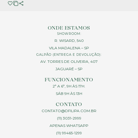
ONDE ESTAMOS
SHOWROOM:
R. WISARD, 540
VILA MADALENA – SP
GALPÃO (ENTREGA E DEVOLUÇÃO):
AV. TORRES DE OLIVEIRA, 407
JAGUARÉ – SP
FUNCIONAMENTO
2ª A 6ª, 9H ÀS 17H.
SÁB 9H ÀS 13H
CONTATO
CONTATO@DFILIPA.COM.BR
(11) 3031-2999
APENAS WHATSAPP
(11) 99465-1299