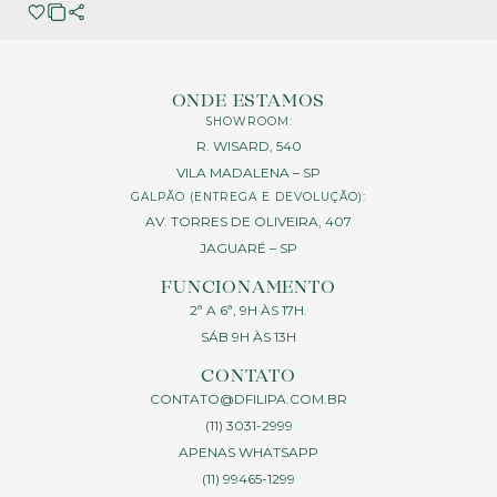
ONDE ESTAMOS
SHOWROOM:
R. WISARD, 540
VILA MADALENA – SP
GALPÃO (ENTREGA E DEVOLUÇÃO):
AV. TORRES DE OLIVEIRA, 407
JAGUARÉ – SP
FUNCIONAMENTO
2ª A 6ª, 9H ÀS 17H.
SÁB 9H ÀS 13H
CONTATO
CONTATO@DFILIPA.COM.BR
(11) 3031-2999
APENAS WHATSAPP
(11) 99465-1299