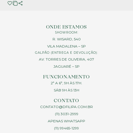
ONDE ESTAMOS
SHOWROOM:
R. WISARD, 540
VILA MADALENA – SP
GALPÃO (ENTREGA E DEVOLUÇÃO):
AV. TORRES DE OLIVEIRA, 407
JAGUARÉ – SP
FUNCIONAMENTO
2ª A 6ª, 9H ÀS 17H.
SÁB 9H ÀS 13H
CONTATO
CONTATO@DFILIPA.COM.BR
(11) 3031-2999
APENAS WHATSAPP
(11) 99465-1299