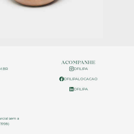
ACOMPANHE
M.BR
DFILIPA
DFILIPALOCACAO
P
DFILIPA
arcial sem a
.1998)