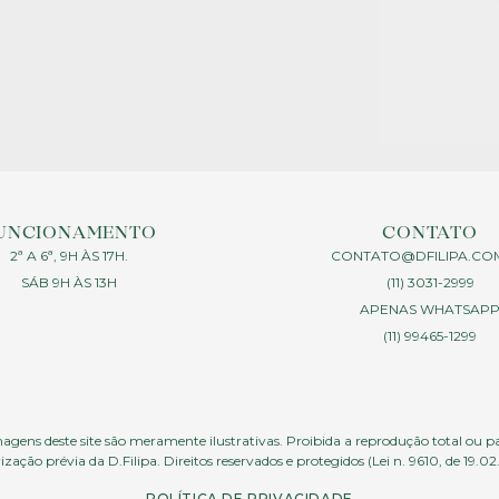
UNCIONAMENTO
CONTATO
2ª A 6ª, 9H ÀS 17H.
CONTATO@DFILIPA.CO
SÁB 9H ÀS 13H
(11) 3031-2999
APENAS WHATSAP
(11) 99465-1299
agens deste site são meramente ilustrativas. Proibida a reprodução total ou p
ização prévia da D.Filipa. Direitos reservados e protegidos (Lei n. 9610, de 19.02
POLÍTICA DE PRIVACIDADE