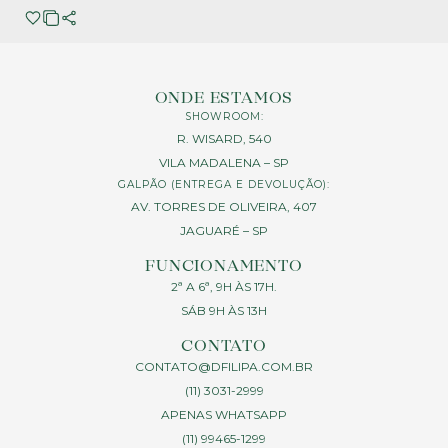
ONDE ESTAMOS
SHOWROOM:
R. WISARD, 540
VILA MADALENA – SP
GALPÃO (ENTREGA E DEVOLUÇÃO):
AV. TORRES DE OLIVEIRA, 407
JAGUARÉ – SP
FUNCIONAMENTO
2ª A 6ª, 9H ÀS 17H.
SÁB 9H ÀS 13H
CONTATO
CONTATO@DFILIPA.COM.BR
(11) 3031-2999
APENAS WHATSAPP
(11) 99465-1299