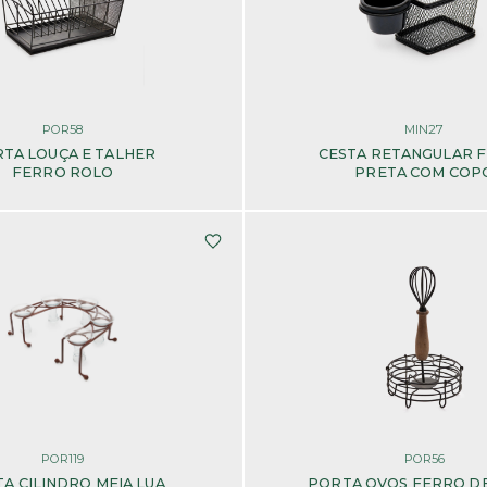
POR58
MIN27
TA LOUÇA E TALHER
CESTA RETANGULAR 
FERRO ROLO
PRETA COM COP
POR119
POR56
A CILINDRO MEIA LUA
PORTA OVOS FERRO D