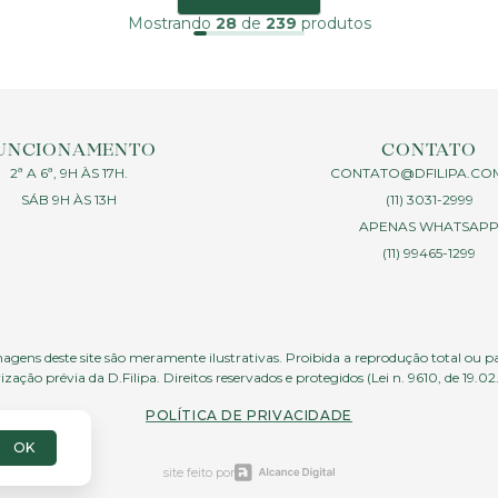
Mostrando
28
de
239
produtos
UNCIONAMENTO
CONTATO
2ª A 6ª, 9H ÀS 17H.
CONTATO@DFILIPA.CO
SÁB 9H ÀS 13H
(11) 3031-2999
APENAS WHATSAP
(11) 99465-1299
agens deste site são meramente ilustrativas. Proibida a reprodução total ou p
ização prévia da D.Filipa. Direitos reservados e protegidos (Lei n. 9610, de 19.02
POLÍTICA DE PRIVACIDADE
OK
site feito por