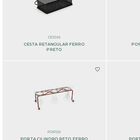
CES145
CESTA RETANGULAR FERRO
POR
PRETO
POR120
PORTA CILINDRO RETO FERRO
PORT