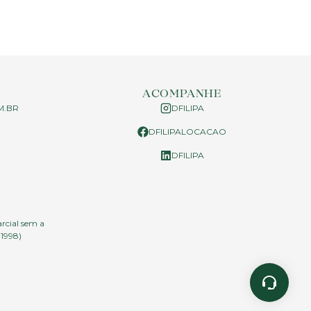
ACOMPANHE
M.BR
DFILIPA
DFILIPALOCACAO
P
DFILIPA
arcial sem a
.1998)