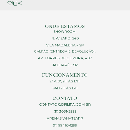
ONDE ESTAMOS
SHOWROOM:
R. WISARD, 540
VILA MADALENA – SP
GALPÃO (ENTREGA E DEVOLUÇÃO):
AV. TORRES DE OLIVEIRA, 407
JAGUARÉ – SP
FUNCIONAMENTO
2ª A 6ª, 9H ÀS 17H.
SÁB 9H ÀS 13H
CONTATO
CONTATO@DFILIPA.COM.BR
(11) 3031-2999
APENAS WHATSAPP
(11) 99465-1299