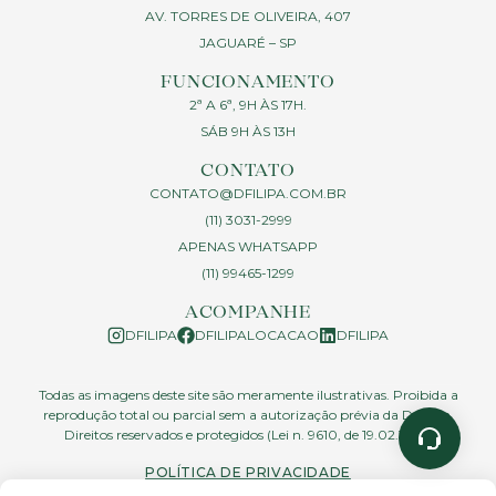
AV. TORRES DE OLIVEIRA, 407
JAGUARÉ – SP
FUNCIONAMENTO
2ª A 6ª, 9H ÀS 17H.
SÁB 9H ÀS 13H
CONTATO
CONTATO@DFILIPA.COM.BR
(11) 3031-2999
APENAS WHATSAPP
(11) 99465-1299
ACOMPANHE
DFILIPA
DFILIPALOCACAO
DFILIPA
Todas as imagens deste site são meramente ilustrativas. Proibida a
reprodução total ou parcial sem a autorização prévia da D.Filipa.
Direitos reservados e protegidos (Lei n. 9610, de 19.02.1998)
POLÍTICA DE PRIVACIDADE