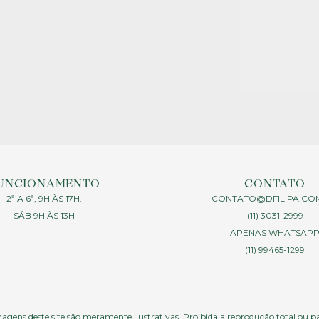
UNCIONAMENTO
CONTATO
2ª A 6ª, 9H ÀS 17H.
CONTATO@DFILIPA.CO
SÁB 9H ÀS 13H
(11) 3031-2999
APENAS WHATSAP
(11) 99465-1299
agens deste site são meramente ilustrativas. Proibida a reprodução total ou p