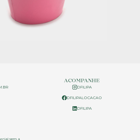
ACOMPANHE
M.BR
DFILIPA
DFILIPALOCACAO
P
DFILIPA
arcial sem a