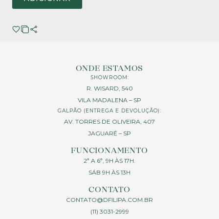
ONDE ESTAMOS
SHOWROOM:
R. WISARD, 540
VILA MADALENA – SP
GALPÃO (ENTREGA E DEVOLUÇÃO):
AV. TORRES DE OLIVEIRA, 407
JAGUARÉ – SP
FUNCIONAMENTO
2ª A 6ª, 9H ÀS 17H.
SÁB 9H ÀS 13H
CONTATO
CONTATO@DFILIPA.COM.BR
(11) 3031-2999