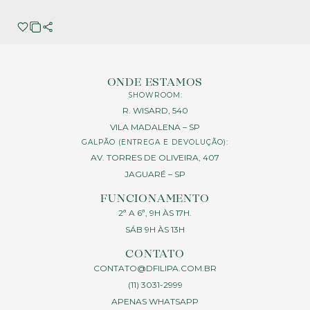
ONDE ESTAMOS
SHOWROOM:
R. WISARD, 540
VILA MADALENA – SP
GALPÃO (ENTREGA E DEVOLUÇÃO):
AV. TORRES DE OLIVEIRA, 407
JAGUARÉ – SP
FUNCIONAMENTO
2ª A 6ª, 9H ÀS 17H.
SÁB 9H ÀS 13H
CONTATO
CONTATO@DFILIPA.COM.BR
(11) 3031-2999
APENAS WHATSAPP