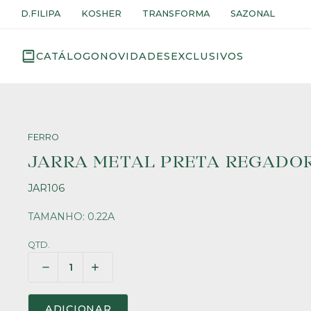
D.FILIPA
KOSHER
TRANSFORMA
SAZONAL
CATÁLOGO
NOVIDADES
EXCLUSIVOS
FERRO
JARRA METAL PRETA REGADO
JAR106
TAMANHO: 0.22A
QTD.
ADICIONAR