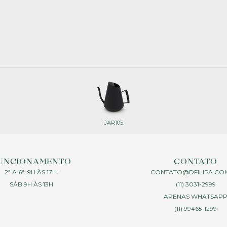
JAR105
UNCIONAMENTO
CONTATO
2ª A 6ª, 9H ÀS 17H.
CONTATO@DFILIPA.CO
SÁB 9H ÀS 13H
(11) 3031-2999
APENAS WHATSAP
(11) 99465-1299