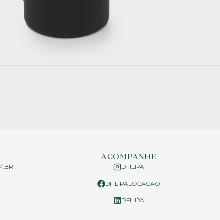
ACOMPANHE
M.BR
DFILIPA
DFILIPALOCACAO
P
DFILIPA