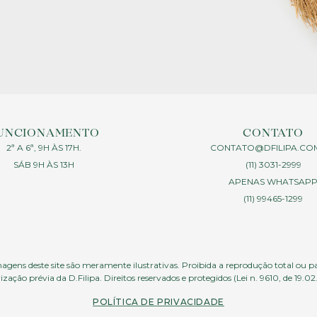
UNCIONAMENTO
CONTATO
2ª A 6ª, 9H ÀS 17H.
CONTATO@DFILIPA.CO
SÁB 9H ÀS 13H
(11) 3031-2999
APENAS WHATSAP
(11) 99465-1299
agens deste site são meramente ilustrativas. Proibida a reprodução total ou p
ização prévia da D.Filipa. Direitos reservados e protegidos (Lei n. 9610, de 19.02
POLÍTICA DE PRIVACIDADE