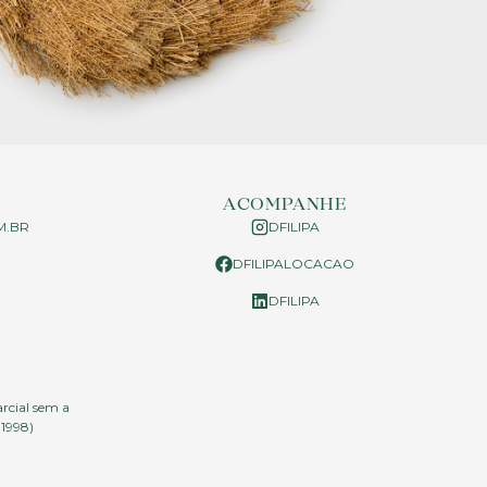
ACOMPANHE
M.BR
DFILIPA
DFILIPALOCACAO
P
DFILIPA
arcial sem a
.1998)