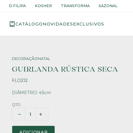
D.FILIPA
KOSHER
TRANSFORMA
SAZONAL
CATÁLOGO
NOVIDADES
EXCLUSIVOS
DECORAÇÃO
NATAL
GUIRLANDA RÚSTICA SECA
FLO212
DIÂMETRO: 45cm
QTD.
ADICIONAR