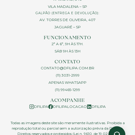
VILA MADALENA – SP
GALPÃO (ENTREGA E DEVOLUÇÃO):
AV. TORRES DE OLIVEIRA, 407
JAGUARÉ – SP
FUNCIONAMENTO
2ª A 6ª, 9H ÀS 17H.
SÁB 9H ÀS 13H
CONTATO
CONTATO@DFILIPA.COM.BR
(11) 3031-2999
APENAS WHATSAPP
(11) 99465-1299
ACOMPANHE
DFILIPA
DFILIPALOCACAO
DFILIPA
Todas as imagens deste site são meramente ilustrativas. Proibida a
reprodução total ou parcial sem a autorização prévia da D.Filipa.
Direitos reservados e protegidos (Lei n. 9610, de 19.02.1998)