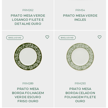
PRM262
PRM54
PRATO MESA VERDE
PRATO MESA VERDE
LOSANGO FILETE E
INGLES
DETALHE OURO
EXCLUSIVO
EXCLUSIVO
PRM289
PRM293
PRATO MESA
PRATO MESA
BORDA FOLHAGEM
BORDA CELADON
VERDE ESCURO
FOLHAGEM FILETE
FRISO OURO
OURO