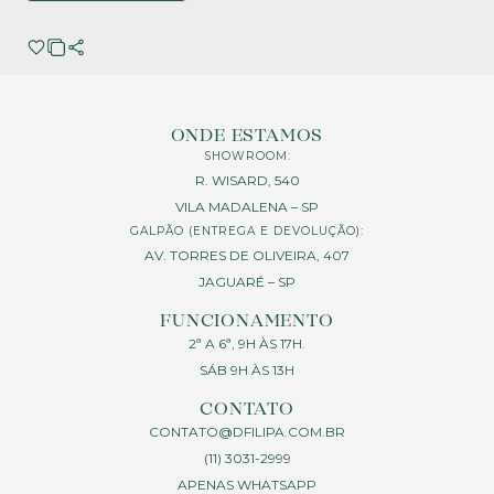
ONDE ESTAMOS
SHOWROOM:
R. WISARD, 540
VILA MADALENA – SP
GALPÃO (ENTREGA E DEVOLUÇÃO):
AV. TORRES DE OLIVEIRA, 407
JAGUARÉ – SP
FUNCIONAMENTO
2ª A 6ª, 9H ÀS 17H.
SÁB 9H ÀS 13H
CONTATO
CONTATO@DFILIPA.COM.BR
(11) 3031-2999
APENAS WHATSAPP