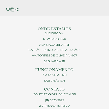
ONDE ESTAMOS
SHOWROOM:
R. WISARD, 540
VILA MADALENA – SP
GALPÃO (ENTREGA E DEVOLUÇÃO):
AV. TORRES DE OLIVEIRA, 407
JAGUARÉ – SP
FUNCIONAMENTO
2ª A 6ª, 9H ÀS 17H.
SÁB 9H ÀS 13H
CONTATO
CONTATO@DFILIPA.COM.BR
(11) 3031-2999
APENAS WHATSAPP