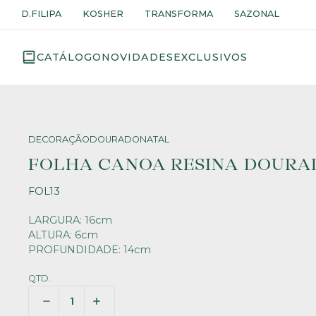
D.FILIPA
KOSHER
TRANSFORMA
SAZONAL
CATÁLOGO
NOVIDADES
EXCLUSIVOS
DECORAÇÃO
DOURADO
NATAL
FOLHA CANOA RESINA DOURA
FOL13
LARGURA: 16cm
ALTURA: 6cm
PROFUNDIDADE: 14cm
QTD.