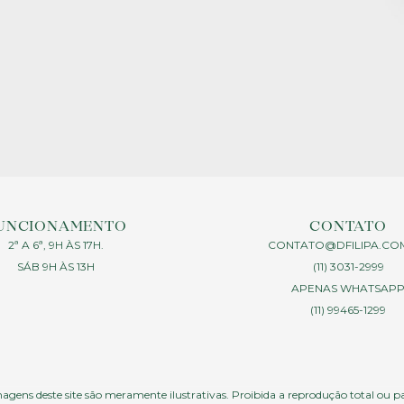
UNCIONAMENTO
CONTATO
2ª A 6ª, 9H ÀS 17H.
CONTATO@DFILIPA.CO
SÁB 9H ÀS 13H
(11) 3031-2999
APENAS WHATSAP
(11) 99465-1299
agens deste site são meramente ilustrativas. Proibida a reprodução total ou p