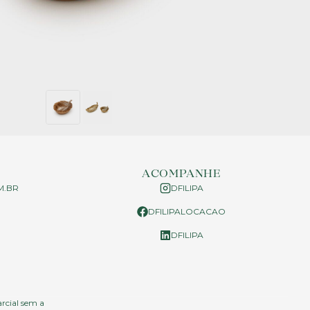
ACOMPANHE
M.BR
DFILIPA
DFILIPALOCACAO
P
DFILIPA
arcial sem a