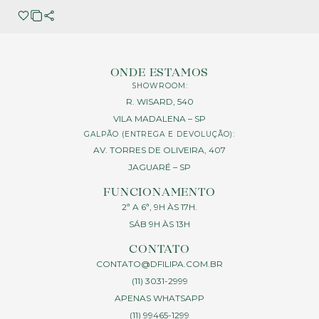
ONDE ESTAMOS
SHOWROOM:
R. WISARD, 540
VILA MADALENA – SP
GALPÃO (ENTREGA E DEVOLUÇÃO):
AV. TORRES DE OLIVEIRA, 407
JAGUARÉ – SP
FUNCIONAMENTO
2ª A 6ª, 9H ÀS 17H.
SÁB 9H ÀS 13H
CONTATO
CONTATO@DFILIPA.COM.BR
(11) 3031-2999
APENAS WHATSAPP
(11) 99465-1299