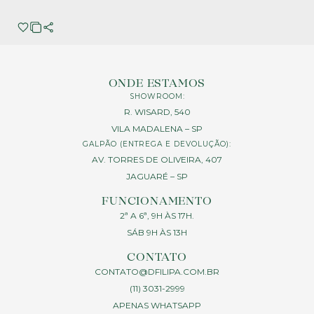
ONDE ESTAMOS
SHOWROOM:
R. WISARD, 540
VILA MADALENA – SP
GALPÃO (ENTREGA E DEVOLUÇÃO):
AV. TORRES DE OLIVEIRA, 407
JAGUARÉ – SP
FUNCIONAMENTO
2ª A 6ª, 9H ÀS 17H.
SÁB 9H ÀS 13H
CONTATO
CONTATO@DFILIPA.COM.BR
(11) 3031-2999
APENAS WHATSAPP