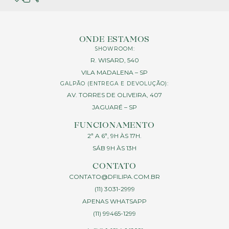
ONDE ESTAMOS
SHOWROOM:
R. WISARD, 540
VILA MADALENA – SP
GALPÃO (ENTREGA E DEVOLUÇÃO):
AV. TORRES DE OLIVEIRA, 407
JAGUARÉ – SP
FUNCIONAMENTO
2ª A 6ª, 9H ÀS 17H.
SÁB 9H ÀS 13H
CONTATO
CONTATO@DFILIPA.COM.BR
(11) 3031-2999
APENAS WHATSAPP
(11) 99465-1299