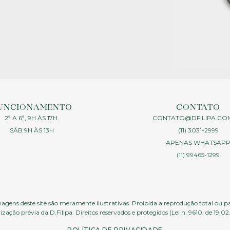
UNCIONAMENTO
CONTATO
2ª A 6ª, 9H ÀS 17H.
CONTATO@DFILIPA.CO
SÁB 9H ÀS 13H
(11) 3031-2999
APENAS WHATSAP
(11) 99465-1299
agens deste site são meramente ilustrativas. Proibida a reprodução total ou p
ização prévia da D.Filipa. Direitos reservados e protegidos (Lei n. 9610, de 19.02
POLÍTICA DE PRIVACIDADE