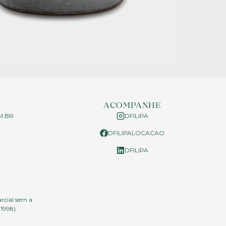
ACOMPANHE
M.BR
DFILIPA
DFILIPALOCACAO
P
DFILIPA
arcial sem a
.1998)