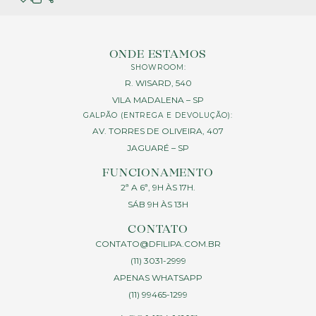
ONDE ESTAMOS
SHOWROOM:
R. WISARD, 540
VILA MADALENA – SP
GALPÃO (ENTREGA E DEVOLUÇÃO):
AV. TORRES DE OLIVEIRA, 407
JAGUARÉ – SP
FUNCIONAMENTO
2ª A 6ª, 9H ÀS 17H.
SÁB 9H ÀS 13H
CONTATO
CONTATO@DFILIPA.COM.BR
(11) 3031-2999
APENAS WHATSAPP
(11) 99465-1299