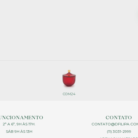
COM24
UNCIONAMENTO
CONTATO
2ª A 6ª, 9H ÀS 17H.
CONTATO@DFILIPA.CO
SÁB 9H ÀS 13H
(11) 3031-2999