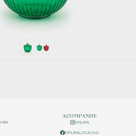
ACOMPANHE
M.BR
DFILIPA
DFILIPALOCACAO