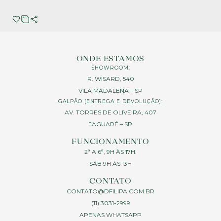
ONDE ESTAMOS
SHOWROOM:
R. WISARD, 540
VILA MADALENA – SP
GALPÃO (ENTREGA E DEVOLUÇÃO):
AV. TORRES DE OLIVEIRA, 407
JAGUARÉ – SP
FUNCIONAMENTO
2ª A 6ª, 9H ÀS 17H.
SÁB 9H ÀS 13H
CONTATO
CONTATO@DFILIPA.COM.BR
(11) 3031-2999
APENAS WHATSAPP