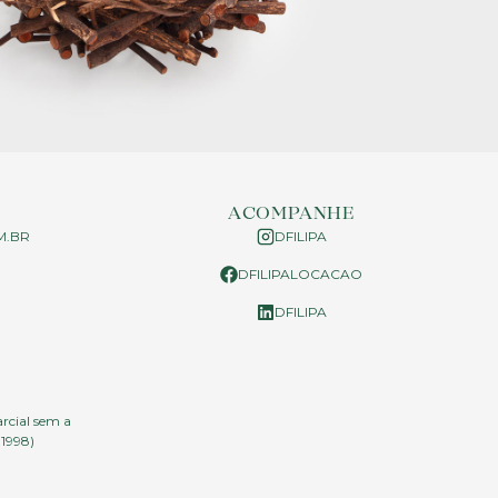
ACOMPANHE
M.BR
DFILIPA
DFILIPALOCACAO
P
DFILIPA
arcial sem a
.1998)