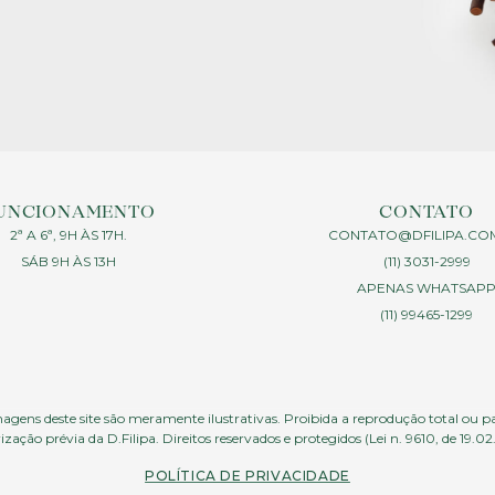
UNCIONAMENTO
CONTATO
2ª A 6ª, 9H ÀS 17H.
CONTATO@DFILIPA.CO
SÁB 9H ÀS 13H
(11) 3031-2999
APENAS WHATSAP
(11) 99465-1299
agens deste site são meramente ilustrativas. Proibida a reprodução total ou p
ização prévia da D.Filipa. Direitos reservados e protegidos (Lei n. 9610, de 19.02
POLÍTICA DE PRIVACIDADE