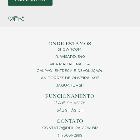
ONDE ESTAMOS
SHOWROOM:
R. WISARD, 540
VILA MADALENA – SP
GALPÃO (ENTREGA E DEVOLUÇÃO):
AV. TORRES DE OLIVEIRA, 407
JAGUARÉ – SP
FUNCIONAMENTO
2ª A 6ª, 9H ÀS 17H.
SÁB 9H ÀS 13H
CONTATO
CONTATO@DFILIPA.COM.BR
(11) 3031-2999