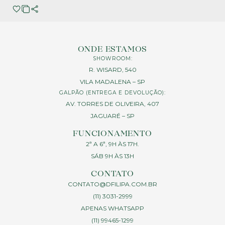
ONDE ESTAMOS
SHOWROOM:
R. WISARD, 540
VILA MADALENA – SP
GALPÃO (ENTREGA E DEVOLUÇÃO):
AV. TORRES DE OLIVEIRA, 407
JAGUARÉ – SP
FUNCIONAMENTO
2ª A 6ª, 9H ÀS 17H.
SÁB 9H ÀS 13H
CONTATO
CONTATO@DFILIPA.COM.BR
(11) 3031-2999
APENAS WHATSAPP
(11) 99465-1299