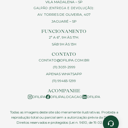
VILA MADALENA – SP
GALPÃO (ENTREGA E DEVOLUÇÃO):
AV. TORRES DE OLIVEIRA, 407
JAGUARÉ – SP
FUNCIONAMENTO
2ª A 6ª, 9H ÀS 17H.
SÁB 9H ÀS 13H
CONTATO
CONTATO@DFILIPA.COM.BR
(11) 3031-2999
APENAS WHATSAPP
(11) 99465-1299
ACOMPANHE
DFILIPA
DFILIPALOCACAO
DFILIPA
Todas as imagens deste site são meramente ilustrativas. Proibida a
reprodução total ou parcial sem a autorização prévia da D.Filipa.
Direitos reservados e protegidos (Lei n. 9610, de 19.02.1998)