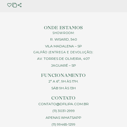
ONDE ESTAMOS
SHOWROOM:
R. WISARD, 540
VILA MADALENA – SP
GALPÃO (ENTREGA E DEVOLUÇÃO):
AV. TORRES DE OLIVEIRA, 407
JAGUARÉ – SP
FUNCIONAMENTO
2ª A 6ª, 9H ÀS 17H.
SÁB 9H ÀS 13H
CONTATO
CONTATO@DFILIPA.COM.BR
(11) 3031-2999
APENAS WHATSAPP
(11) 99465-1299