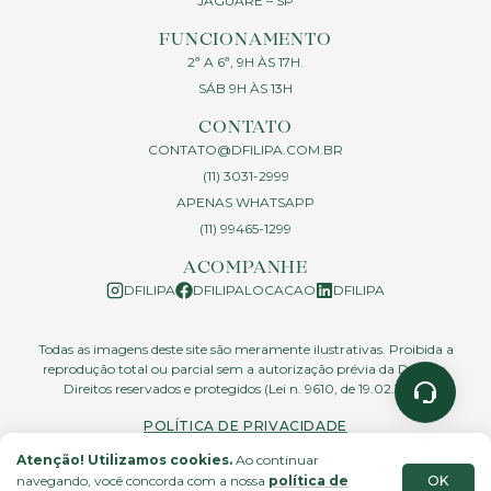
JAGUARÉ – SP
FUNCIONAMENTO
2ª A 6ª, 9H ÀS 17H.
SÁB 9H ÀS 13H
CONTATO
CONTATO@DFILIPA.COM.BR
(11) 3031-2999
APENAS WHATSAPP
(11) 99465-1299
ACOMPANHE
DFILIPA
DFILIPALOCACAO
DFILIPA
Todas as imagens deste site são meramente ilustrativas. Proibida a
reprodução total ou parcial sem a autorização prévia da D.Filipa.
Direitos reservados e protegidos (Lei n. 9610, de 19.02.1998)
POLÍTICA DE PRIVACIDADE
Atenção! Utilizamos cookies.
Ao continuar
OK
navegando, você concorda com a nossa
política de
site feito por