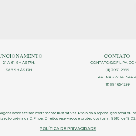
UNCIONAMENTO
CONTATO
2ª A 6ª, 9H ÀS 17H.
CONTATO@DFILIPA.CO
SÁB 9H ÀS 13H
(11) 3031-2999
APENAS WHATSAP
(11) 99465-1299
agens deste site são meramente ilustrativas. Proibida a reprodução total ou p
ização prévia da D.Filipa. Direitos reservados e protegidos (Lei n. 9610, de 19.02
POLÍTICA DE PRIVACIDADE