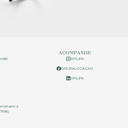
ACOMPANHE
M.BR
DFILIPA
DFILIPALOCACAO
P
DFILIPA
arcial sem a
.1998)