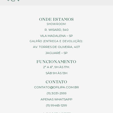
ONDE ESTAMOS
SHOWROOM:
R. WISARD, 540
VILA MADALENA – SP
GALPÃO (ENTREGA E DEVOLUÇÃO):
AV. TORRES DE OLIVEIRA, 407
JAGUARÉ – SP
FUNCIONAMENTO
2ª A 6ª, 9H ÀS 17H.
SÁB 9H ÀS 13H
CONTATO
CONTATO@DFILIPA.COM.BR
(11) 3031-2999
APENAS WHATSAPP
(11) 99465-1299