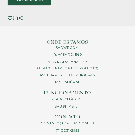
ONDE ESTAMOS
SHOWROOM:
R. WISARD, 540
VILA MADALENA – SP
GALPÃO (ENTREGA E DEVOLUÇÃO):
AV. TORRES DE OLIVEIRA, 407
JAGUARÉ – SP
FUNCIONAMENTO
2ª A 6ª, 9H ÀS 17H.
SÁB 9H ÀS 13H
CONTATO
CONTATO@DFILIPA.COM.BR
(11) 3031-2999