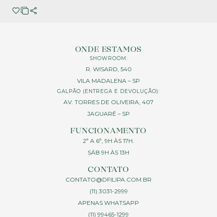
ONDE ESTAMOS
SHOWROOM:
R. WISARD, 540
VILA MADALENA – SP
GALPÃO (ENTREGA E DEVOLUÇÃO):
AV. TORRES DE OLIVEIRA, 407
JAGUARÉ – SP
FUNCIONAMENTO
2ª A 6ª, 9H ÀS 17H.
SÁB 9H ÀS 13H
CONTATO
CONTATO@DFILIPA.COM.BR
(11) 3031-2999
APENAS WHATSAPP
(11) 99465-1299