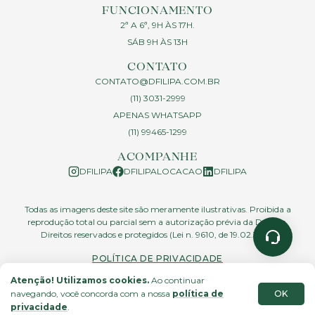
FUNCIONAMENTO
2ª A 6ª, 9H ÀS 17H.
SÁB 9H ÀS 13H
CONTATO
CONTATO@DFILIPA.COM.BR
(11) 3031-2999
APENAS WHATSAPP
(11) 99465-1299
ACOMPANHE
DFILIPA
DFILIPALOCACAO
DFILIPA
Todas as imagens deste site são meramente ilustrativas. Proibida a
reprodução total ou parcial sem a autorização prévia da D.Filipa.
Direitos reservados e protegidos (Lei n. 9610, de 19.02.1998)
POLÍTICA DE PRIVACIDADE
Atenção! Utilizamos cookies.
Ao continuar
OK
navegando, você concorda com a nossa
política de
site feito por
privacidade
.