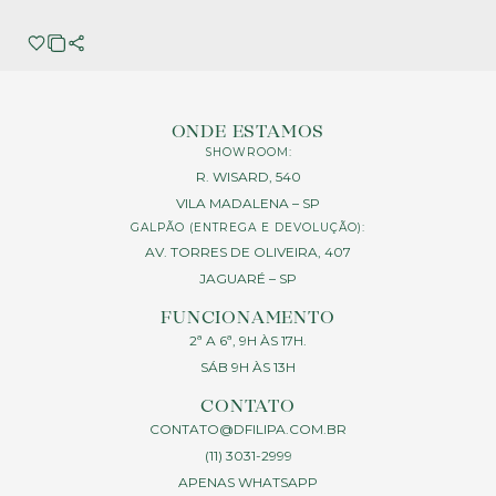
ONDE ESTAMOS
SHOWROOM:
R. WISARD, 540
VILA MADALENA – SP
GALPÃO (ENTREGA E DEVOLUÇÃO):
AV. TORRES DE OLIVEIRA, 407
JAGUARÉ – SP
FUNCIONAMENTO
2ª A 6ª, 9H ÀS 17H.
SÁB 9H ÀS 13H
CONTATO
CONTATO@DFILIPA.COM.BR
(11) 3031-2999
APENAS WHATSAPP