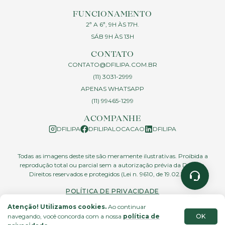
FUNCIONAMENTO
2ª A 6ª, 9H ÀS 17H.
SÁB 9H ÀS 13H
CONTATO
CONTATO@DFILIPA.COM.BR
(11) 3031-2999
APENAS WHATSAPP
(11) 99465-1299
ACOMPANHE
DFILIPA
DFILIPALOCACAO
DFILIPA
Todas as imagens deste site são meramente ilustrativas. Proibida a
reprodução total ou parcial sem a autorização prévia da D.Filipa.
Direitos reservados e protegidos (Lei n. 9610, de 19.02.1998)
POLÍTICA DE PRIVACIDADE
Atenção! Utilizamos cookies.
Ao continuar
OK
navegando, você concorda com a nossa
política de
site feito por