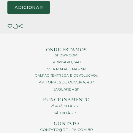
ADICIONAR
ONDE ESTAMOS
SHOWROOM:
R. WISARD, 540
VILA MADALENA – SP
GALPÃO (ENTREGA E DEVOLUÇÃO):
AV. TORRES DE OLIVEIRA, 407
JAGUARÉ – SP
FUNCIONAMENTO
2ª A 6ª, 9H ÀS 17H.
SÁB 9H ÀS 13H
CONTATO
CONTATO@DFILIPA.COM.BR