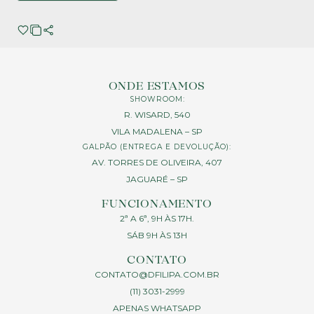
ONDE ESTAMOS
SHOWROOM:
R. WISARD, 540
VILA MADALENA – SP
GALPÃO (ENTREGA E DEVOLUÇÃO):
AV. TORRES DE OLIVEIRA, 407
JAGUARÉ – SP
FUNCIONAMENTO
2ª A 6ª, 9H ÀS 17H.
SÁB 9H ÀS 13H
CONTATO
CONTATO@DFILIPA.COM.BR
(11) 3031-2999
APENAS WHATSAPP