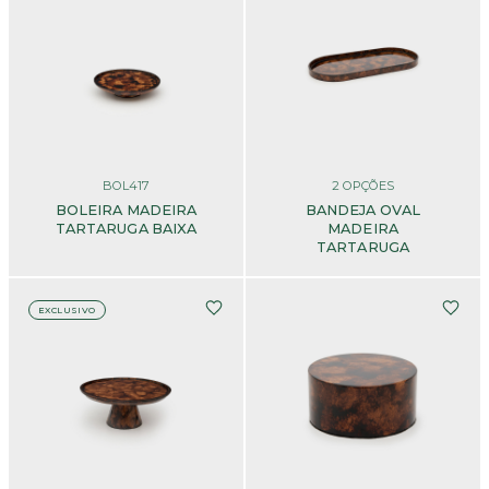
BOL417
2
OPÇÕES
BOLEIRA MADEIRA
BANDEJA OVAL
TARTARUGA BAIXA
MADEIRA
TARTARUGA
EXCLUSIVO