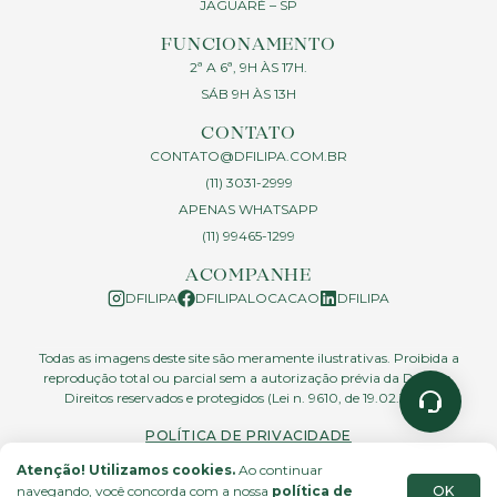
JAGUARÉ – SP
FUNCIONAMENTO
2ª A 6ª, 9H ÀS 17H.
SÁB 9H ÀS 13H
CONTATO
CONTATO@DFILIPA.COM.BR
(11) 3031-2999
APENAS WHATSAPP
(11) 99465-1299
ACOMPANHE
DFILIPA
DFILIPALOCACAO
DFILIPA
Todas as imagens deste site são meramente ilustrativas. Proibida a
reprodução total ou parcial sem a autorização prévia da D.Filipa.
Direitos reservados e protegidos (Lei n. 9610, de 19.02.1998)
POLÍTICA DE PRIVACIDADE
Atenção! Utilizamos cookies.
Ao continuar
OK
navegando, você concorda com a nossa
política de
site feito por