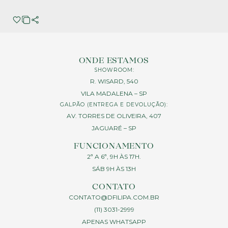
ONDE ESTAMOS
SHOWROOM:
R. WISARD, 540
VILA MADALENA – SP
GALPÃO (ENTREGA E DEVOLUÇÃO):
AV. TORRES DE OLIVEIRA, 407
JAGUARÉ – SP
FUNCIONAMENTO
2ª A 6ª, 9H ÀS 17H.
SÁB 9H ÀS 13H
CONTATO
CONTATO@DFILIPA.COM.BR
(11) 3031-2999
APENAS WHATSAPP