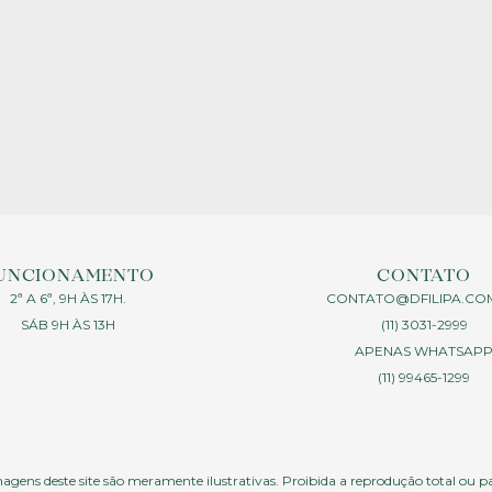
UNCIONAMENTO
CONTATO
2ª A 6ª, 9H ÀS 17H.
CONTATO@DFILIPA.CO
SÁB 9H ÀS 13H
(11) 3031-2999
APENAS WHATSAP
(11) 99465-1299
agens deste site são meramente ilustrativas. Proibida a reprodução total ou p