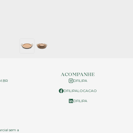
ACOMPANHE
M.BR
DFILIPA
DFILIPALOCACAO
P
DFILIPA
arcial sem a