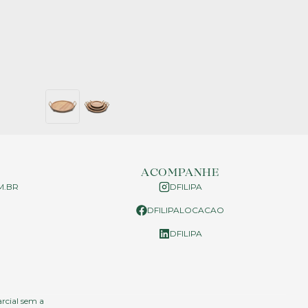
ACOMPANHE
M.BR
DFILIPA
DFILIPALOCACAO
P
DFILIPA
arcial sem a