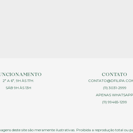
UNCIONAMENTO
CONTATO
2ª A 6ª, 9H ÀS 17H.
CONTATO@DFILIPA.CO
SÁB 9H ÀS 13H
(11) 3031-2999
APENAS WHATSAP
(11) 99465-1299
agens deste site são meramente ilustrativas. Proibida a reprodução total ou p