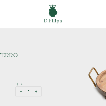
FERRO
QTD.