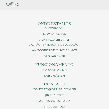
ONDE ESTAMOS
SHOWROOM:
R. WISARD, 540
VILA MADALENA – SP
GALPÃO (ENTREGA E DEVOLUÇÃO):
AV. TORRES DE OLIVEIRA, 407
JAGUARÉ – SP
FUNCIONAMENTO
2ª A 6ª, 9H ÀS 17H.
SÁB 9H ÀS 13H
CONTATO
CONTATO@DFILIPA.COM.BR
(11) 3031-2999
APENAS WHATSAPP
(11) 99465-1299