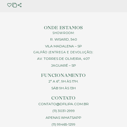
ONDE ESTAMOS
SHOWROOM:
R. WISARD, 540
VILA MADALENA – SP
GALPÃO (ENTREGA E DEVOLUÇÃO):
AV. TORRES DE OLIVEIRA, 407
JAGUARÉ – SP
FUNCIONAMENTO
2ª A 6ª, 9H ÀS 17H.
SÁB 9H ÀS 13H
CONTATO
CONTATO@DFILIPA.COM.BR
(11) 3031-2999
APENAS WHATSAPP
(11) 99465-1299